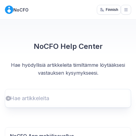
NoCFO
Finnish
Open
NoCFO Help Center
Hae hyödyllisiä artikkeleita tiimiltämme löytääksesi
vastauksen kysymykseesi.