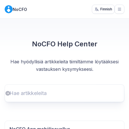
NoCFO
Finnish
Open
NoCFO Help Center
Hae hyödyllisiä artikkeleita tiimiltämme löytääksesi
vastauksen kysymykseesi.