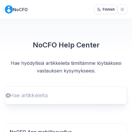
NoCFO
Finnish
Open
NoCFO Help Center
Hae hyödyllisiä artikkeleita tiimiltämme löytääksesi
vastauksen kysymykseesi.