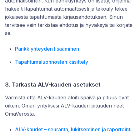
automatisointiin. Kun pankkiyhteys on lisätty, ohjelma
hakee tilitapahtumat automaattisesti ja tekoäly tekee
jokaisesta tapahtumasta kirjausehdotuksen. Sinun
tarvitsee vain tarkistaa ehdotus ja hyväksyä tai korjata
se.
Pankkiyhteyden lisääminen
Tapahtumaluonnosten käsittely
3. Tarkasta ALV-kauden asetukset
Varmista että ALV-kauden aloituspäivä ja pituus ovat
oikein. Oman yrityksesi ALV-kauden pituuden näet
OmaVerosta.
ALV-kaudet – seuranta, lukitseminen ja raportointi