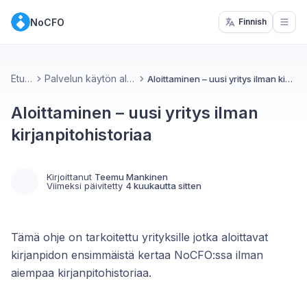
NoCFO
Finnish
Open
Etusivu
Palvelun käytön aloittaminen
Aloittaminen – uusi yritys ilman kirjanpitohistoriaa
Aloittaminen – uusi yritys ilman
kirjanpitohistoriaa
Kirjoittanut
Teemu Mankinen
Viimeksi päivitetty
4 kuukautta sitten
Tämä ohje on tarkoitettu yrityksille jotka aloittavat
kirjanpidon ensimmäistä kertaa NoCFO:ssa ilman
aiempaa kirjanpitohistoriaa.