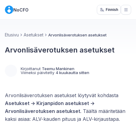
NoCFO
Finnish
Open
Etusivu
Asetukset
Arvonlisäverotuksen asetukset
Arvonlisäverotuksen asetukset
Kirjoittanut
Teemu Mankinen
Viimeksi päivitetty
4 kuukautta sitten
Arvonlisäverotuksen asetukset löytyvät kohdasta
Asetukset → Kirjanpidon asetukset →
Arvonlisäverotuksen asetukset
. Täältä määritetään
kaksi asiaa: ALV-kauden pituus ja ALV-kirjaustapa.