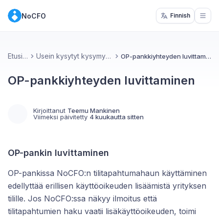
NoCFO
Finnish
Open
Etusivu
Usein kysytyt kysymykset
OP-pankkiyhteyden luvittaminen
OP-pankkiyhteyden luvittaminen
Kirjoittanut
Teemu Mankinen
Viimeksi päivitetty
4 kuukautta sitten
OP-pankin luvittaminen
OP-pankissa NoCFO:n tilitapahtumahaun käyttäminen
edellyttää erillisen käyttöoikeuden lisäämistä yrityksen
tilille. Jos NoCFO:ssa näkyy ilmoitus että
tilitapahtumien haku vaatii lisäkäyttöoikeuden, toimi