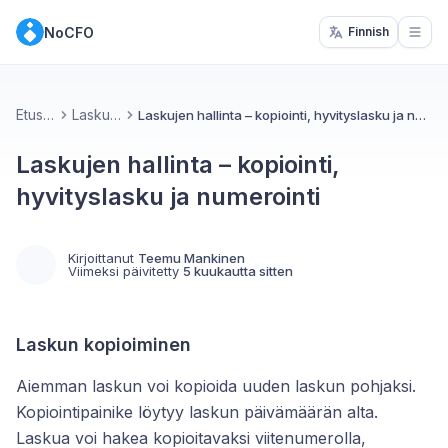
NoCFO
Finnish
Open
Etusivu
Laskutus
Laskujen hallinta – kopiointi, hyvityslasku ja numerointi
Laskujen hallinta – kopiointi,
hyvityslasku ja numerointi
Kirjoittanut
Teemu Mankinen
Viimeksi päivitetty
5 kuukautta sitten
Laskun kopioiminen
Aiemman laskun voi kopioida uuden laskun pohjaksi.
Kopiointipainike löytyy laskun päivämäärän alta.
Laskua voi hakea kopioitavaksi viitenumerolla,