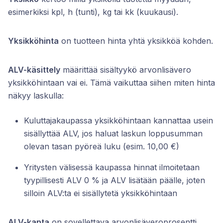
esimerkiksi kpl, h (tunti), kg tai kk (kuukausi).
Yksikköhinta
on tuotteen hinta yhtä yksikköä kohden.
ALV-käsittely
määrittää sisältyykö arvonlisävero
yksikköhintaan vai ei. Tämä vaikuttaa siihen miten hinta
näkyy laskulla:
Kuluttajakaupassa yksikköhintaan kannattaa usein
sisällyttää ALV, jos haluat laskun loppusumman
olevan tasan pyöreä luku (esim. 10,00 €)
Yritysten välisessä kaupassa hinnat ilmoitetaan
tyypillisesti ALV 0 % ja ALV lisätään päälle, joten
silloin ALV:ta ei sisällytetä yksikköhintaan
ALV-kanta
on sovellettava arvonlisäveroprosentti.