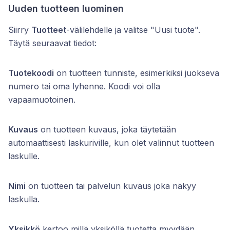
Uuden tuotteen luominen
Siirry
Tuotteet
-välilehdelle ja valitse "Uusi tuote".
Täytä seuraavat tiedot:
Tuotekoodi
on tuotteen tunniste, esimerkiksi juokseva
numero tai oma lyhenne. Koodi voi olla
vapaamuotoinen.
Kuvaus
on tuotteen kuvaus, joka täytetään
automaattisesti laskuriville, kun olet valinnut tuotteen
laskulle.
Nimi
on tuotteen tai palvelun kuvaus joka näkyy
laskulla.
Yksikkö
kertoo millä yksiköllä tuotetta myydään,